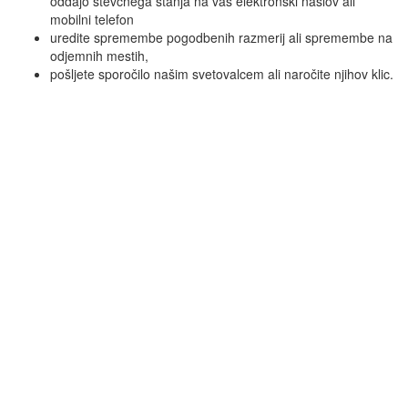
oddajo števčnega stanja na vaš elektronski naslov ali
mobilni telefon
uredite spremembe pogodbenih razmerij ali spremembe na
odjemnih mestih,
pošljete sporočilo našim svetovalcem ali naročite njihov klic.