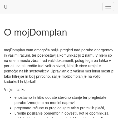
U
Toggl
navig
O mojDomplan
mojDomplan vam omogoča boljši pregled nad porabo energentov
in vašimi računi, ter poenostavlja komunikacijo z nami. V njem so
na enem mestu zbrani vsi vaši dokumenti, poleg tega pa lahko v
portalu sami uredite tudi veliko stvari, ki bi jih sicer urejali s
pomočjo naših svetovalcev. Upravljanje z vašimi merilnimi mesti je
tako hitrejše in bolj priročno, saj je mojDomplan je na voljo
kadarkoli in kjerkoli.
V njem lahko:
enostavno in hitro oddate števčno stanje ter pregledate
porabo izmerjeno na merilni napravi,
prejemate račune in pregledujete arhiv preteklih plačil,
uredite pošiljanje pomembnih obvestil, kot je opomnik za